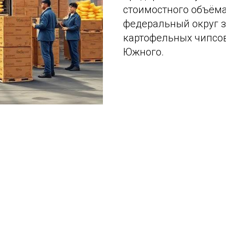
стоимостного объём
федеральный округ з
картофельных чипсов
Южного.