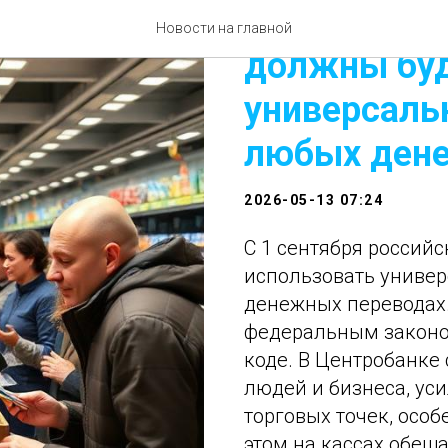
С 1 сентябр
Новости на главной
должны буд
универсаль
любых ден
2026-05-13 07:24
С 1 сентября россий
использовать униве
денежных переводах
федеральным законо
коде. В Центробанке 
людей и бизнеса, ус
торговых точек, особ
этом на кассах обещ