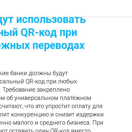
я российские банки
ут использовать
ный QR-код при
ежных переводах
ские банки должны будут
рсальный QR-код при любых
. Требование закреплено
м об универсальном платёжном
считают, что это упростит оплату для
илит конкуренцию и снизит издержки
енно малого и среднего бизнеса. При
ают оставить один QR-код вместо