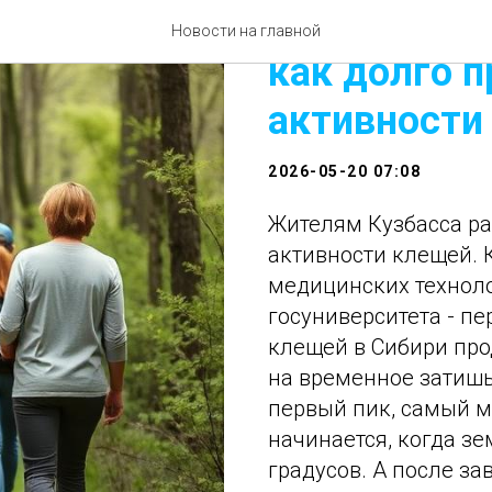
Жителям Ку
Новости на главной
как долго п
активности
2026-05-20 07:08
Жителям Кузбасса ра
активности клещей. 
медицинских технол
госуниверситета - п
клещей в Сибири про
на временное затишь
первый пик, самый м
начинается, когда зе
градусов. А после з