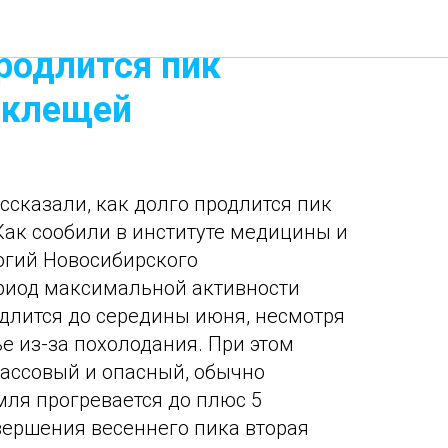
збасса рассказали,
родлится пик
 клещей
ссказали, как долго продлится пик
Как сообили в институте медицины и
огий Новосибирского
ериод максимальной активности
длится до середины июня, несмотря
е из-за похолодания. При этом
ассовый и опасный, обычно
мля прогревается до плюс 5
авершения весеннего пика вторая