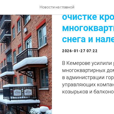
В Кемерове
Новости на главной
очистке кр
многокварт
снега и нал
2026-01-27 07:22
В Кемерове усилили 
многоквартирных дом
в администрации гор
управляющих компан
козырьков и балконо