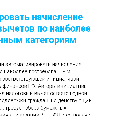
предложили
ровать начисление
вычетов по наиболее
нным категориям
ли автоматизировать начисление
по наиболее востребованным
с соответствующей инициативой
у финансов РФ. Авторы инициативы
 на налоговый вычет остаётся одной
 поддержки граждан, но действующий
к требует сбора бумажных
ния декларации 3-НДФЛ и её подачи