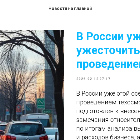
Новости на главной
В России у
ужесточить
проведение
2026-02-12 07:17
В России уже этой ос
проведением техосмо
подготовлен к внесен
замечания относител
по итогам анализа в
и расходов бизнеса, 