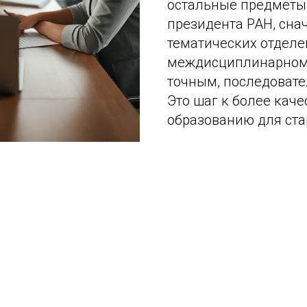
остальные предметы 
президента РАН, сна
тематических отделен
междисциплинарном 
точным, последоват
Это шаг к более кач
образованию для ст