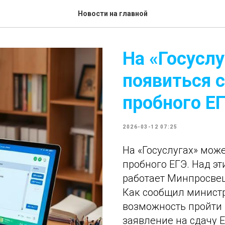
Новости на главной
На «Госусл
появиться 
пробного Е
2026-03-12 07:25
На «Госуслугах» мож
пробного ЕГЭ. Над э
работает Минпросве
Как сообщил министр
возможность пройти 
заявление на сдачу Е