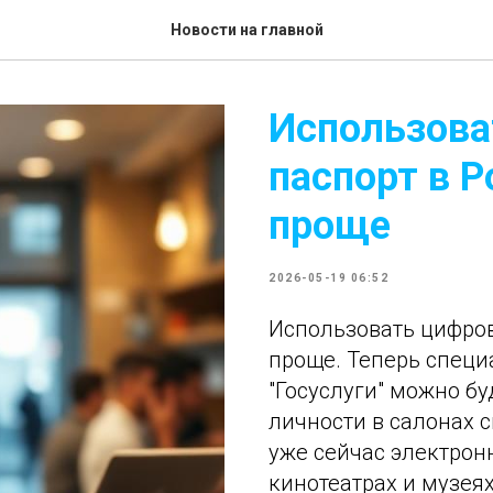
Новости на главной
Использова
паспорт в Р
проще
2026-05-19 06:52
Использовать цифров
проще. Теперь спец
"Госуслуги" можно б
личности в салонах 
уже сейчас электрон
кинотеатрах и музея