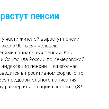
с 1 апреля у части
растут пенсии
я у части жителей вырастут пенсии.
 около 95 тысяч человек,
елями социальных пенсий. Как
ии Соцфонда России по Кемеровской
я индексация пенсий — ежегодная
оводится в проактивном формате, то
 без предварительного написания
ду размер индексации составит 6,8%.